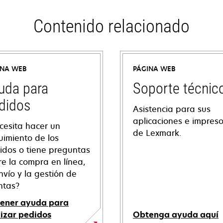
Contenido relacionado
INA WEB
PÁGINA WEB
uda para
Soporte técnic
didos
Asistencia para sus
aplicaciones e impres
cesita hacer un
de Lexmark.
uimiento de los
idos o tiene preguntas
re la compra en línea,
nvío y la gestión de
ntas?
ener ayuda para
lizar pedidos
Obtenga ayuda aquí