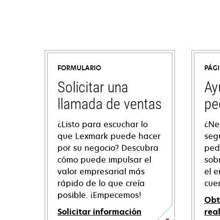
FORMULARIO
PÁG
Solicitar una
Ay
llamada de ventas
pe
¿Listo para escuchar lo
¿Ne
que Lexmark puede hacer
seg
por su negocio? Descubra
ped
cómo puede impulsar el
sob
valor empresarial más
el e
rápido de lo que creía
cue
posible. ¡Empecemos!
Obt
Solicitar información
rea