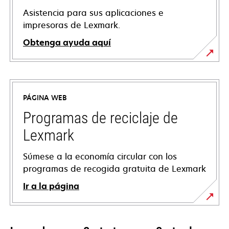
Asistencia para sus aplicaciones e
impresoras de Lexmark.
Obtenga ayuda aquí
se
abre
en
PÁGINA WEB
una
pestaña
Programas de reciclaje de
nueva
Lexmark
Súmese a la economía circular con los
programas de recogida gratuita de Lexmark
Ir a la página