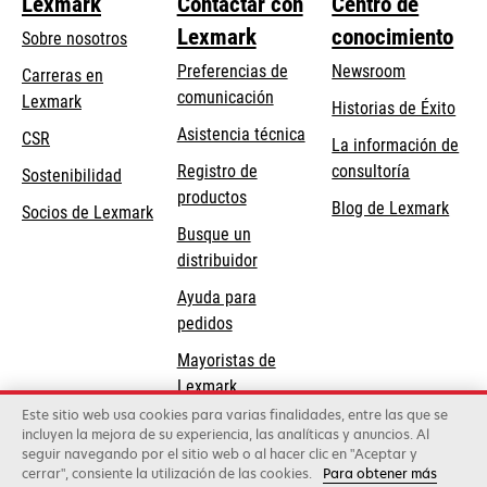
Lexmark
Contactar con
Centro de
Lexmark
conocimiento
Sobre nosotros
Preferencias de
Newsroom
Carreras en
comunicación
Lexmark
Historias de Éxito
se
se
Asistencia técnica
CSR
La información de
abre
abre
Registro de
consultoría
Sostenibilidad
en
en
productos
Blog de Lexmark
una
una
Socios de Lexmark
Busque un
pestaña
pestaña
distribuidor
nueva
nueva
Ayuda para
pedidos
Mayoristas de
Lexmark
Este sitio web usa cookies para varias finalidades, entre las que se
incluyen la mejora de su experiencia, las analíticas y anuncios. Al
Lexmark International, Inc., una compañía de Xerox
seguir navegando por el sitio web o al hacer clic en "Aceptar y
©2026 Todos los derechos reservados.
cerrar", consiente la utilización de las cookies.
Para obtener más