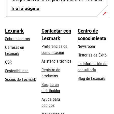
Ir a la página
Lexmark
Contactar con
Centro de
Lexmark
conocimiento
Sobre nosotros
Preferencias de
Newsroom
Carreras en
comunicación
Lexmark
Historias de Éxito
se
se
Asistencia técnica
CSR
La información de
abre
abre
Registro de
consultoría
Sostenibilidad
en
en
productos
Blog de Lexmark
una
una
Socios de Lexmark
Busque un
pestaña
pestaña
distribuidor
nueva
nueva
Ayuda para
pedidos