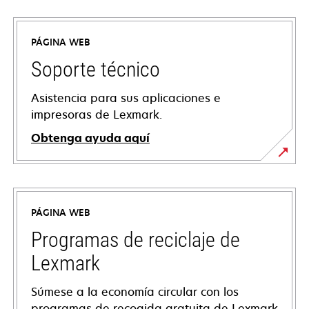
PÁGINA WEB
Soporte técnico
Asistencia para sus aplicaciones e
impresoras de Lexmark.
Obtenga ayuda aquí
se
abre
en
PÁGINA WEB
una
pestaña
Programas de reciclaje de
nueva
Lexmark
Súmese a la economía circular con los
programas de recogida gratuita de Lexmark