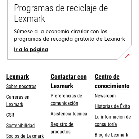
pestaña
Programas de reciclaje de
nueva
Lexmark
Súmese a la economía circular con los
programas de recogida gratuita de Lexmark
Ir a la página
Lexmark
Contactar con
Centro de
Lexmark
conocimiento
Sobre nosotros
Preferencias de
Newsroom
Carreras en
comunicación
Lexmark
Historias de Éxito
se
se
Asistencia técnica
CSR
La información de
abre
abre
Registro de
consultoría
Sostenibilidad
en
en
productos
Blog de Lexmark
una
una
Socios de Lexmark