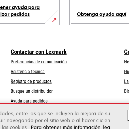
ener ayuda para
lizar pedidos
Obtenga ayuda aquí
se
abre
en
una
Contactar con Lexmark
C
pestaña
nueva
Preferencias de comunicación
Ne
se
se
Asistencia técnica
Hi
abre
abre
Registro de productos
La
en
en
Busque un distribuidor
Bl
una
una
pestaña
pestaña
Ayuda para pedidos
nueva
nueva
Mayoristas de Lexmark
idades, entre las que se incluyen la mejora de su
guir navegando por el sitio web o al hacer clic en
 las cookies.
Para obtener más información, lea
Legal
Política de privacidad
Términos y cond
erox