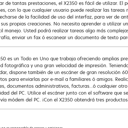
ar de tantas prestaciones, el X2350 es fácil de utilizar. E
es, con lo que cualquier usuario puede realizar las tare
echarse de la facilidad de uso del interfaz, para ver de a
 sus propias creaciones. No necesita aprender a utilizar un 
cil manejo. Usted podrá realizar tareas algo más compleja
rafía, enviar un fax ó escanear un documento de texto par
350 es un Todo en Uno que trabaja ofreciendo amplias p
ad fotográfica y una gran velocidad de impresión. Teniend
dar, dispone también de un escáner de gran resolución 6
otos para enviarlas por e-mail a familiares ó amigos. Realic
es, documentos administrativos, facturas...ó cualquier otro 
dad del PC. Utilice el escáner junto con el software que se
 vía módem del PC. ¡Con el X2350 obtendrá tres productos 
 no es responsable de errores u omisiones.