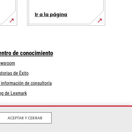
Ir a la página
entro de conocimiento
wsroom
storias de Éxito
 información de consultoría
og de Lexmark
ACEPTAR Y CERRAR
iciones
Política de Calidad
Política de