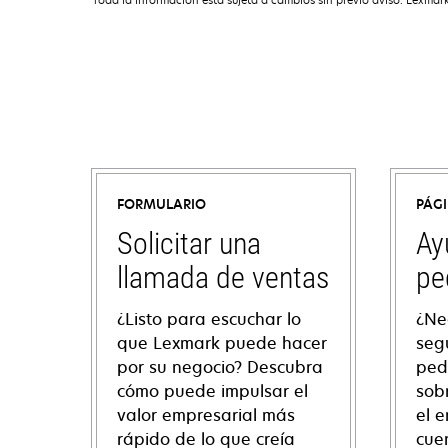
FORMULARIO
PÁG
Solicitar una
Ay
llamada de ventas
pe
¿Listo para escuchar lo
¿Ne
que Lexmark puede hacer
seg
por su negocio? Descubra
ped
cómo puede impulsar el
sob
valor empresarial más
el e
rápido de lo que creía
cue