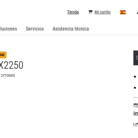
Tienda
Mi carrito
luciones
Servicios
Asistencia técnica
DO
 X2250
: 21T0003
i
s