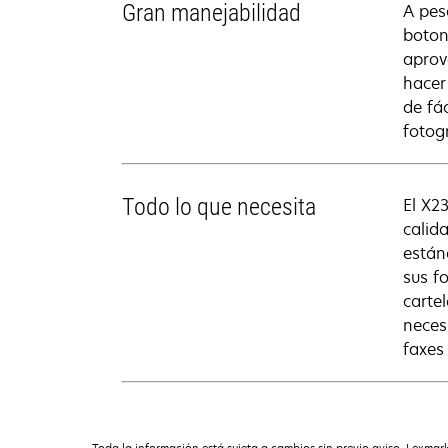
Gran manejabilidad
A pes
boton
aprov
hacer
de fá
fotog
Todo lo que necesita
El X2
calid
están
sus f
cartel
necesi
faxes
Toda la información está sujeta a cambios sin previo aviso. Lexmark