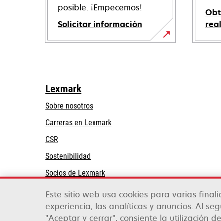
posible. ¡Empecemos!
Obt
Solicitar información
rea
Lexmark
Sobre nosotros
Carreras en Lexmark
CSR
Sostenibilidad
Socios de Lexmark
Este sitio web usa cookies para varias final
experiencia, las analíticas y anuncios. Al se
"Aceptar y cerrar", consiente la utilización de
Lexmark International, Inc., una compañía de X