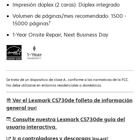
Impresión dúplex (2 caras): Dúplex integrado
Volumen de páginas/mes recomendado: 1500 -
†
15000 páginas
1-Year Onsite Repair, Next Business Day
Se trata de un dispositivo de clase A, conforme a las normativas de la FCC.
No debe utilizarse en entornos residenciales o domésticos.
Ver el Lexmark CS730de folleto de información
general
[PDF]
se
Consulte nuestra Lexmark CS730de guía del
abre
usuario interactiva.
en
Ir a controladores y descargas
[ENLACE]