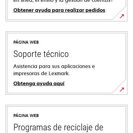
en línea, el envío y la gestión de cuentas?
Obtener ayuda para realizar pedidos
PÁGINA WEB
Soporte técnico
Asistencia para sus aplicaciones e
impresoras de Lexmark.
Obtenga ayuda aquí
se
abre
en
PÁGINA WEB
una
pestaña
Programas de reciclaje de
nueva