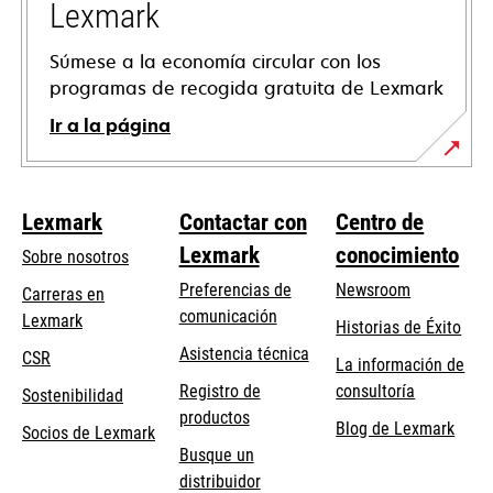
Lexmark
Súmese a la economía circular con los
programas de recogida gratuita de Lexmark
Ir a la página
Lexmark
Contactar con
Centro de
Lexmark
conocimiento
Sobre nosotros
Preferencias de
Newsroom
Carreras en
comunicación
Lexmark
Historias de Éxito
se
se
Asistencia técnica
CSR
La información de
abre
abre
Registro de
consultoría
Sostenibilidad
en
en
productos
Blog de Lexmark
una
una
Socios de Lexmark
Busque un
pestaña
pestaña
distribuidor
nueva
nueva