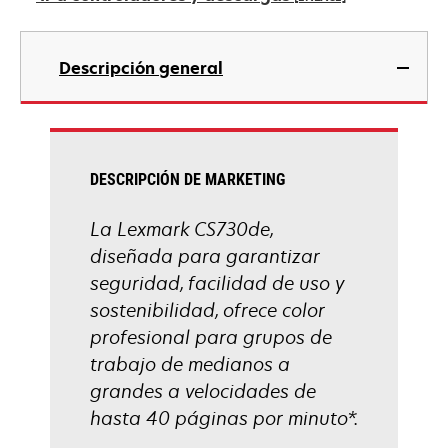
una
pestaña
se
nueva
abre
Descripción general
en
una
pestaña
nueva
DESCRIPCIÓN DE MARKETING
La Lexmark CS730de,
diseñada para garantizar
seguridad, facilidad de uso y
sostenibilidad, ofrece color
profesional para grupos de
trabajo de medianos a
grandes a velocidades de
hasta 40 páginas por minuto*.