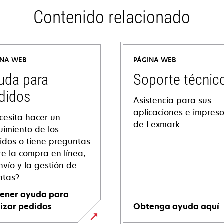
Contenido relacionado
INA WEB
PÁGINA WEB
uda para
Soporte técnic
didos
Asistencia para sus
aplicaciones e impres
cesita hacer un
de Lexmark.
uimiento de los
idos o tiene preguntas
re la compra en línea,
nvío y la gestión de
ntas?
ener ayuda para
lizar pedidos
Obtenga ayuda aquí