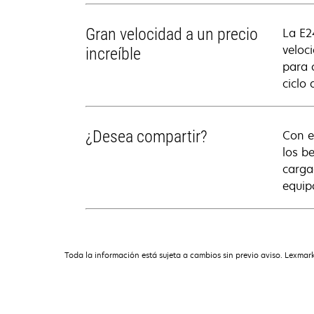
Gran velocidad a un precio
La E2
veloc
increíble
para 
ciclo
¿Desea compartir?
Con e
los b
carga
equip
Toda la información está sujeta a cambios sin previo aviso. Lexmark