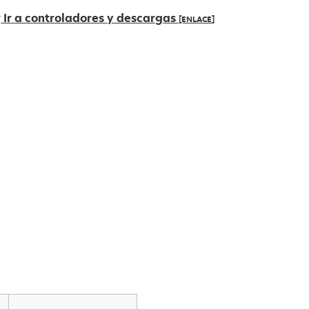
Ir a controladores y descargas
[ENLACE]
e
bre
n
na
estaña
ueva