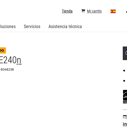
Tienda
Mi carrito
luciones
Servicios
Asistencia técnica
DO
E240
n
: 8048238
i