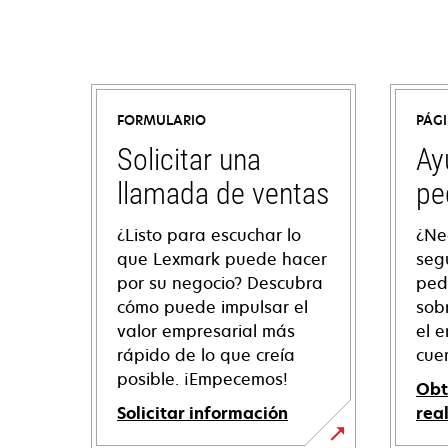
FORMULARIO
PÁG
Solicitar una
Ay
llamada de ventas
pe
¿Listo para escuchar lo
¿Ne
que Lexmark puede hacer
seg
por su negocio? Descubra
ped
cómo puede impulsar el
sob
valor empresarial más
el e
rápido de lo que creía
cue
posible. ¡Empecemos!
Obt
Solicitar información
rea