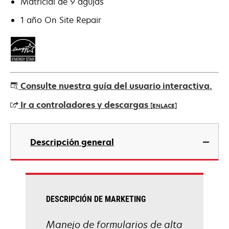
Matricial de 9 agujas
1 año On Site Repair
Consulte nuestra guía del usuario interactiva.
Ir a controladores y descargas
[ENLACE]
se
abre
Descripción general
en
una
pestaña
nueva
DESCRIPCIÓN DE MARKETING
Manejo de formularios de alta