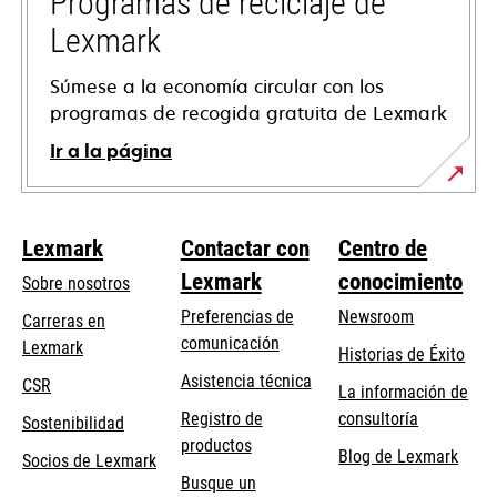
Programas de reciclaje de
nueva
Lexmark
Súmese a la economía circular con los
programas de recogida gratuita de Lexmark
Ir a la página
Lexmark
Contactar con
Centro de
Lexmark
conocimiento
Sobre nosotros
Preferencias de
Newsroom
Carreras en
comunicación
Lexmark
Historias de Éxito
se
se
Asistencia técnica
CSR
La información de
abre
abre
Registro de
consultoría
Sostenibilidad
en
en
productos
Blog de Lexmark
una
una
Socios de Lexmark
Busque un
pestaña
pestaña