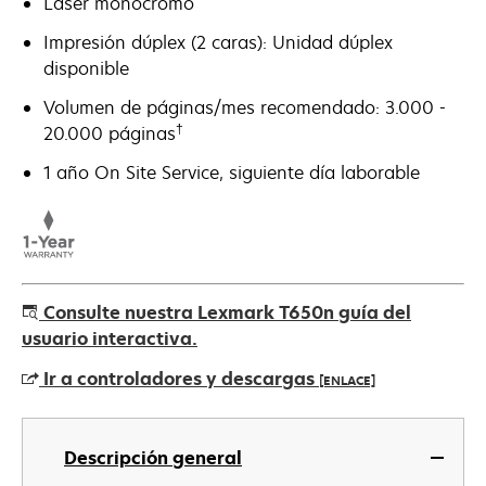
Láser monocromo
Impresión dúplex (2 caras): Unidad dúplex
disponible
Volumen de páginas/mes recomendado: 3.000 -
†
20.000 páginas
1 año On Site Service, siguiente día laborable
Consulte nuestra Lexmark T650n guía del
usuario interactiva.
Ir a controladores y descargas
[ENLACE]
se
abre
Descripción general
en