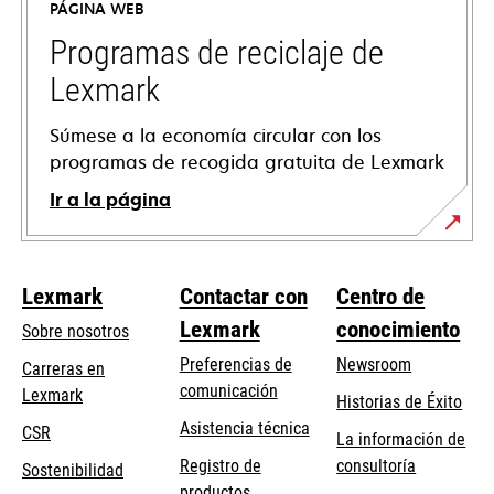
PÁGINA WEB
una
pestaña
Programas de reciclaje de
nueva
Lexmark
Súmese a la economía circular con los
programas de recogida gratuita de Lexmark
Ir a la página
Lexmark
Contactar con
Centro de
Lexmark
conocimiento
Sobre nosotros
Preferencias de
Newsroom
Carreras en
comunicación
Lexmark
Historias de Éxito
se
se
Asistencia técnica
CSR
La información de
abre
abre
Registro de
consultoría
Sostenibilidad
en
en
productos