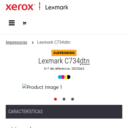
Página inicial
Impresoras
Lexmark C734dtn
SUSPENDIDO
Lexmark C734
dtn
N.º de referencia: 25C0362
CARACTERÍSTICAS