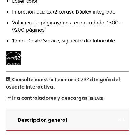
Láser color
Impresión dúplex (2 caras): Dúplex integrado
Volumen de páginas/mes recomendado: 1500 -
†
9200 páginas
1 año Onsite Service, siguiente día laborable
Consulte nuestra Lexmark C734dtn guía del
usuario interactiva.
Ir a controladores y descargas
[ENLACE]
se
abre
Descripción general
en
una