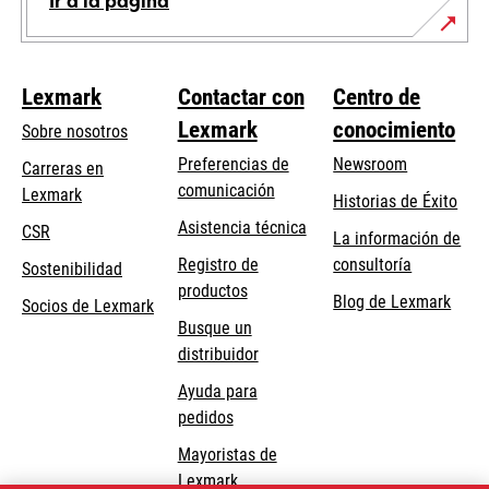
Ir a la página
Lexmark
Contactar con
Centro de
Lexmark
conocimiento
Sobre nosotros
Preferencias de
Newsroom
Carreras en
comunicación
Lexmark
Historias de Éxito
se
se
Asistencia técnica
CSR
La información de
abre
abre
Registro de
consultoría
Sostenibilidad
en
en
productos
Blog de Lexmark
una
una
Socios de Lexmark
Busque un
pestaña
pestaña
distribuidor
nueva
nueva
Ayuda para
pedidos
Mayoristas de
Lexmark