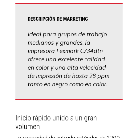
pestaña
nueva
DESCRIPCIÓN DE MARKETING
Ideal para grupos de trabajo
medianos y grandes, la
impresora Lexmark C734dtn
ofrece una excelente calidad
en color y una alta velocidad
de impresión de hasta 28 ppm
tanto en negro como en color.
Inicio rápido unido a un gran
volumen
La capacidad de entrada estándar de 1.200