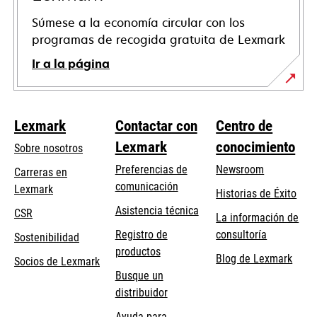
Súmese a la economía circular con los
programas de recogida gratuita de Lexmark
Ir a la página
Lexmark
Contactar con
Centro de
Lexmark
conocimiento
Sobre nosotros
Preferencias de
Newsroom
Carreras en
comunicación
Lexmark
Historias de Éxito
se
se
Asistencia técnica
CSR
La información de
abre
abre
Registro de
consultoría
Sostenibilidad
en
en
productos
Blog de Lexmark
una
una
Socios de Lexmark
Busque un
pestaña
pestaña
distribuidor
nueva
nueva
Ayuda para