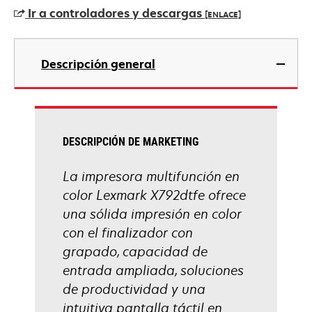
en
Ir a controladores y descargas
[ENLACE]
una
pestaña
se
nueva
abre
Descripción general
en
una
pestaña
nueva
DESCRIPCIÓN DE MARKETING
La impresora multifunción en
color Lexmark X792dtfe ofrece
una sólida impresión en color
con el finalizador con
grapado, capacidad de
entrada ampliada, soluciones
de productividad y una
intuitiva pantalla táctil en