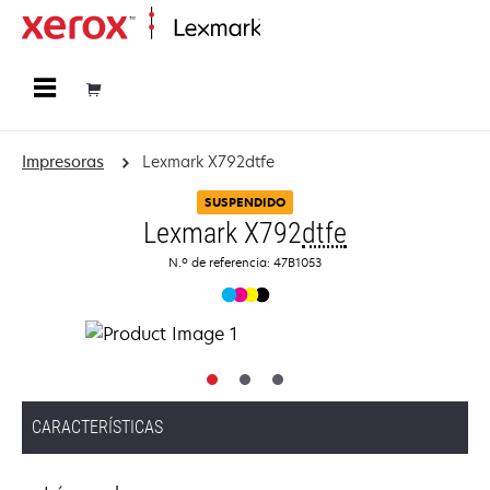
Página inicial
Impresoras
Lexmark X792dtfe
SUSPENDIDO
Lexmark X792
dtfe
N.º de referencia: 47B1053
CARACTERÍSTICAS