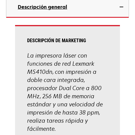
nueva
abre
Descripción general
en
una
pestaña
nueva
DESCRIPCIÓN DE MARKETING
La impresora láser con
funciones de red Lexmark
MS410dn, con impresión a
doble cara integrada,
procesador Dual Core a 800
MHz, 256 MB de memoria
estándar y una velocidad de
impresión de hasta 38 ppm,
realiza tareas rápida y
fácilmente.