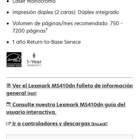
Láser monocromo
Impresión dúplex (2 caras): Dúplex integrado
Volumen de páginas/mes recomendado: 750 -
†
7200 páginas
1 año Return-to-Base Service
Ver el Lexmark MS410dn folleto de información
general
[PDF]
se
Consulte nuestra Lexmark MS410dn guía del
abre
usuario interactiva.
en
Ir a controladores y descargas
[ENLACE]
una
pestaña
se