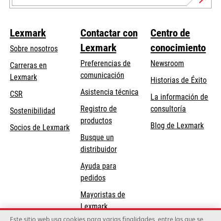
Lexmark
Contactar con
Centro de
Lexmark
conocimiento
Sobre nosotros
Preferencias de
Newsroom
Carreras en
comunicación
Lexmark
Historias de Éxito
se
se
Asistencia técnica
CSR
La información de
abre
abre
Registro de
consultoría
Sostenibilidad
en
en
productos
Blog de Lexmark
una
una
Socios de Lexmark
Busque un
pestaña
pestaña
distribuidor
nueva
nueva
Ayuda para
pedidos
Mayoristas de
Lexmark
Este sitio web usa cookies para varias finalidades, entre las que se