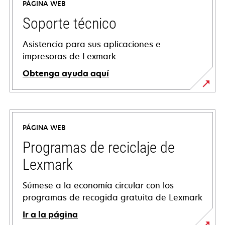
PÁGINA WEB
Soporte técnico
Asistencia para sus aplicaciones e
impresoras de Lexmark.
Obtenga ayuda aquí
se
abre
en
PÁGINA WEB
una
pestaña
Programas de reciclaje de
nueva
Lexmark
Súmese a la economía circular con los
programas de recogida gratuita de Lexmark
Ir a la página