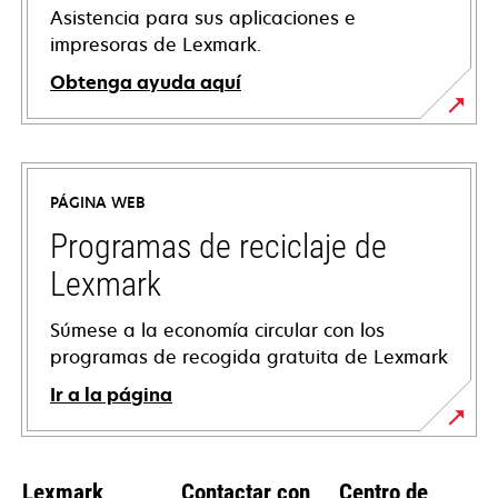
Asistencia para sus aplicaciones e
impresoras de Lexmark.
Obtenga ayuda aquí
se
abre
en
PÁGINA WEB
una
pestaña
Programas de reciclaje de
nueva
Lexmark
Súmese a la economía circular con los
programas de recogida gratuita de Lexmark
Ir a la página
Lexmark
Contactar con
Centro de