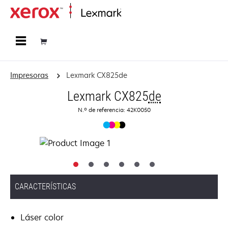
Página inicial
Impresoras
Lexmark CX825de
Lexmark CX825
de
N.º de referencia: 42K0050
CARACTERÍSTICAS
Láser color