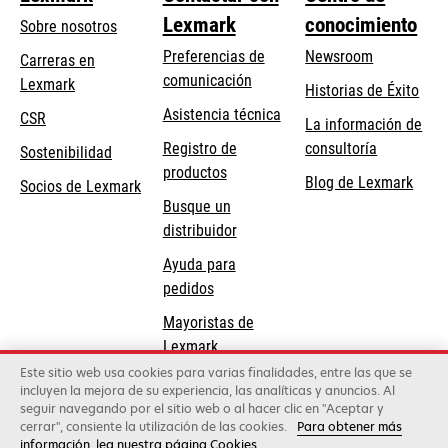
Lexmark
conocimiento
Sobre nosotros
Preferencias de
Newsroom
Carreras en
comunicación
Lexmark
Historias de Éxito
se
se
Asistencia técnica
CSR
La información de
abre
abre
Registro de
consultoría
Sostenibilidad
en
en
productos
Blog de Lexmark
una
una
Socios de Lexmark
Busque un
pestaña
pestaña
distribuidor
nueva
nueva
Ayuda para
pedidos
Mayoristas de
Lexmark
Este sitio web usa cookies para varias finalidades, entre las que se
incluyen la mejora de su experiencia, las analíticas y anuncios. Al
Lexmark International, Inc., una compañía de Xerox
seguir navegando por el sitio web o al hacer clic en "Aceptar y
©2026 Todos los derechos reservados.
cerrar", consiente la utilización de las cookies.
Para obtener más
Legal
Política de privacidad
Términos y
información, lea nuestra página Cookies