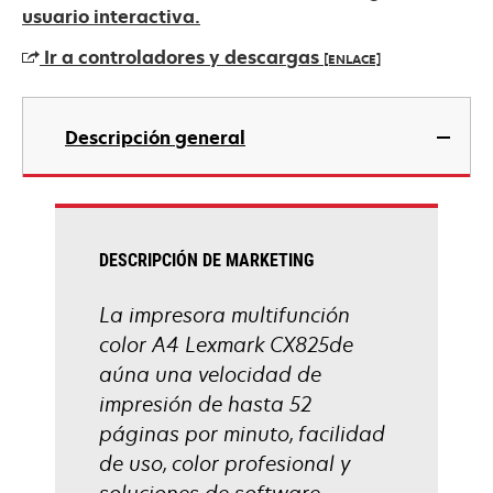
abre
usuario interactiva.
en
Ir a controladores y descargas
[ENLACE]
una
pestaña
se
nueva
abre
Descripción general
en
una
pestaña
nueva
DESCRIPCIÓN DE MARKETING
La impresora multifunción
color A4 Lexmark CX825de
aúna una velocidad de
impresión de hasta 52
páginas por minuto, facilidad
de uso, color profesional y