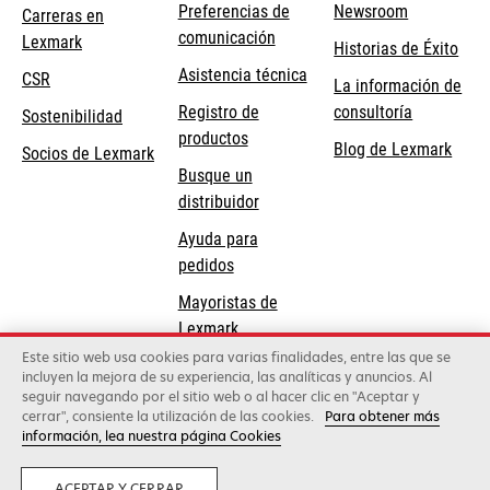
Preferencias de
Newsroom
Carreras en
comunicación
Lexmark
Historias de Éxito
se
se
Asistencia técnica
CSR
La información de
abre
abre
Registro de
consultoría
Sostenibilidad
en
en
productos
Blog de Lexmark
una
una
Socios de Lexmark
Busque un
pestaña
pestaña
distribuidor
nueva
nueva
Ayuda para
pedidos
Mayoristas de
Lexmark
Este sitio web usa cookies para varias finalidades, entre las que se
incluyen la mejora de su experiencia, las analíticas y anuncios. Al
Lexmark International, Inc., una compañía de Xerox
seguir navegando por el sitio web o al hacer clic en "Aceptar y
©2026 Todos los derechos reservados.
cerrar", consiente la utilización de las cookies.
Para obtener más
Legal
Política de privacidad
Términos y
información, lea nuestra página Cookies
condiciones
Política de Calidad
Política de
se
uso de cookies
Certificación ISO 9001
ACEPTAR Y CERRAR