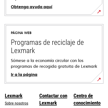
Obtenga ayuda aquí
se
abre
en
PÁGINA WEB
una
pestaña
Programas de reciclaje de
nueva
Lexmark
Súmese a la economía circular con los
programas de recogida gratuita de Lexmark
Ir a la página
Lexmark
Contactar con
Centro de
Lexmark
conocimiento
Sobre nosotros