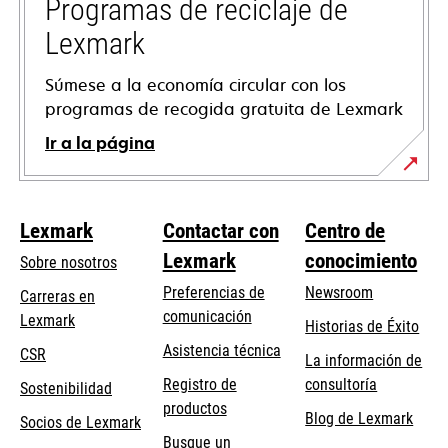
pestaña
Programas de reciclaje de
nueva
Lexmark
Súmese a la economía circular con los
programas de recogida gratuita de Lexmark
Ir a la página
Lexmark
Contactar con
Centro de
Lexmark
conocimiento
Sobre nosotros
Preferencias de
Newsroom
Carreras en
comunicación
Lexmark
Historias de Éxito
se
se
Asistencia técnica
CSR
La información de
abre
abre
Registro de
consultoría
Sostenibilidad
en
en
productos
Blog de Lexmark
una
una
Socios de Lexmark
Busque un
pestaña
pestaña