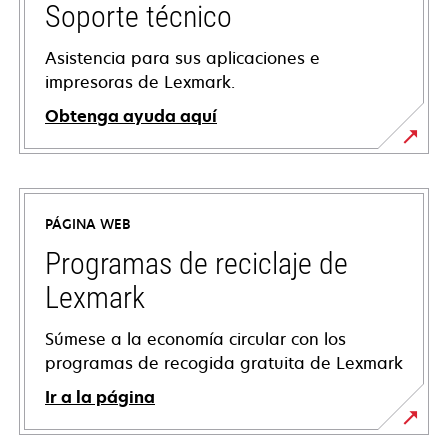
Soporte técnico
Asistencia para sus aplicaciones e
impresoras de Lexmark.
Obtenga ayuda aquí
se
abre
en
PÁGINA WEB
una
pestaña
Programas de reciclaje de
nueva
Lexmark
Súmese a la economía circular con los
programas de recogida gratuita de Lexmark
Ir a la página