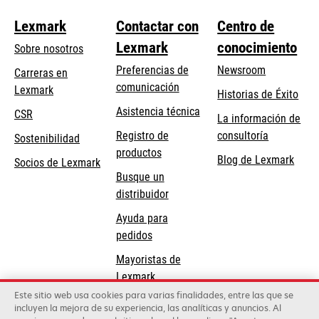
Lexmark
Contactar con
Centro de
Lexmark
conocimiento
Sobre nosotros
Preferencias de
Newsroom
Carreras en
comunicación
Lexmark
Historias de Éxito
se
se
Asistencia técnica
CSR
La información de
abre
abre
Registro de
consultoría
Sostenibilidad
en
en
productos
Blog de Lexmark
una
una
Socios de Lexmark
Busque un
pestaña
pestaña
distribuidor
nueva
nueva
Ayuda para
pedidos
Mayoristas de
Lexmark
Este sitio web usa cookies para varias finalidades, entre las que se
incluyen la mejora de su experiencia, las analíticas y anuncios. Al
Lexmark International, Inc., una compañía de Xerox