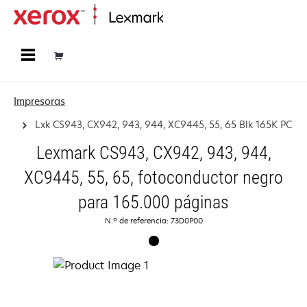
Página inicial
Impresoras
Lxk CS943, CX942, 943, 944, XC9445, 55, 65 Blk 165K PC
Lexmark CS943, CX942, 943, 944,
XC9445, 55, 65, fotoconductor negro
para 165.000 páginas
N.º de referencia: 73D0P00