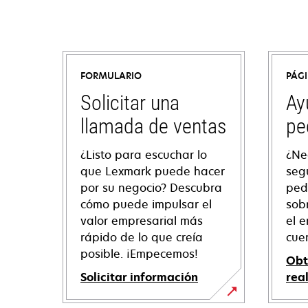
FORMULARIO
PÁG
Solicitar una
Ay
llamada de ventas
pe
¿Listo para escuchar lo
¿Ne
que Lexmark puede hacer
seg
por su negocio? Descubra
ped
cómo puede impulsar el
sob
valor empresarial más
el e
rápido de lo que creía
cue
posible. ¡Empecemos!
Obt
Solicitar información
rea