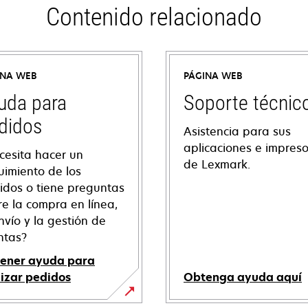
Contenido relacionado
INA WEB
PÁGINA WEB
uda para
Soporte técnic
didos
Asistencia para sus
aplicaciones e impres
cesita hacer un
de Lexmark.
uimiento de los
idos o tiene preguntas
re la compra en línea,
nvío y la gestión de
ntas?
ener ayuda para
lizar pedidos
Obtenga ayuda aquí
se