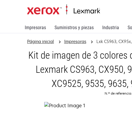
Impresoras
Suministros y piezas
Industria
So
Página inicial
Impresoras
Lxk CS963, CX95x, 
Kit de imagen de 3 colores
Lexmark CS963, CX950, 95
XC9525, 9535, 9635, 
N.º de referencia