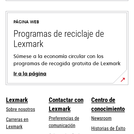
se
abre
en
PÁGINA WEB
una
pestaña
Programas de reciclaje de
nueva
Lexmark
Súmese a la economía circular con los
programas de recogida gratuita de Lexmark
Ir a la página
Lexmark
Contactar con
Centro de
Lexmark
conocimiento
Sobre nosotros
Preferencias de
Newsroom
Carreras en
comunicación
Lexmark
Historias de Éxito