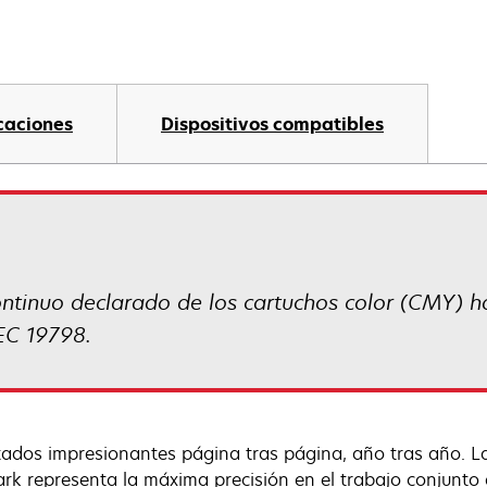
caciones
Dispositivos compatibles
tinuo declarado de los cartuchos color (CMY) h
EC 19798.
tados impresionantes página tras página, año tras año. La
rk representa la máxima precisión en el trabajo conjunto 