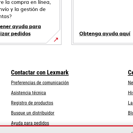
re la compra en línea,
nvío y la gestión de
ntas?
ener ayuda para
lizar pedidos
Obtenga ayuda aquí
se
abre
en
una
Contactar con Lexmark
C
pestaña
nueva
Preferencias de comunicación
Ne
se
se
Asistencia técnica
Hi
abre
abre
Registro de productos
La
en
en
Busque un distribuidor
Bl
una
una
pestaña
pestaña
Ayuda para pedidos
nueva
nueva