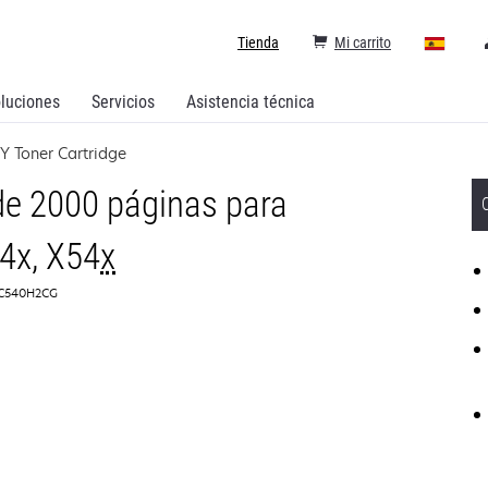
Tienda
Mi carrito
luciones
Servicios
Asistencia técnica
Y Toner Cartridge
de 2000 páginas para
4x, X54
x
: C540H2CG