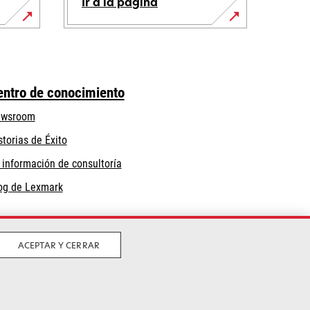
Ir a la página
entro de conocimiento
wsroom
storias de Éxito
 información de consultoría
og de Lexmark
ACEPTAR Y CERRAR
iciones
Política de Calidad
Política de
se
uso de cookies
Certificación ISO 9001
abre