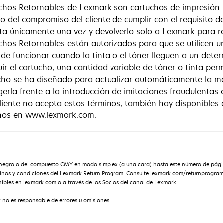
chos Retornables de Lexmark son cartuchos de impresión
o del compromiso del cliente de cumplir con el requisito de
nta únicamente una vez y devolverlo solo a Lexmark para rec
chos Retornables están autorizados para que se utilicen u
 de funcionar cuando la tinta o el tóner lleguen a un det
tuir el cartucho, una cantidad variable de tóner o tinta per
cho se ha diseñado para actualizar automáticamente la me
gerla frente a la introducción de imitaciones fraudulentas
 cliente no acepta estos términos, también hay disponibles
nos en www.lexmark.com.
negro o del compuesto CMY en modo simplex (a una cara) hasta este número de pági
rminos y condiciones del Lexmark Return Program. Consulte lexmark.com/returnprogra
ibles en lexmark.com o a través de los Socios del canal de Lexmark.
 no es responsable de errores u omisiones.