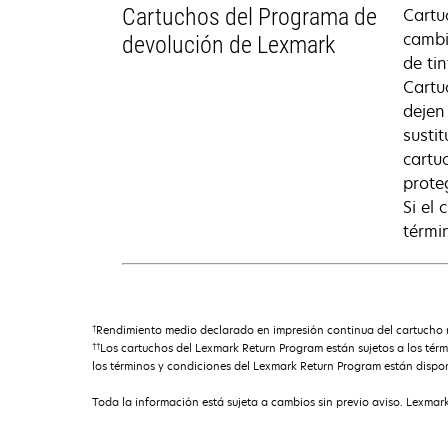
Cartuchos del Programa de
Cartu
cambi
devolución de Lexmark
de ti
Cartu
dejen
susti
cartu
prote
Si el
térmi
†
Rendimiento medio declarado en impresión continua del cartucho 
††
Los cartuchos del Lexmark Return Program están sujetos a los té
los términos y condiciones del Lexmark Return Program están dispon
Toda la información está sujeta a cambios sin previo aviso. Lexmark