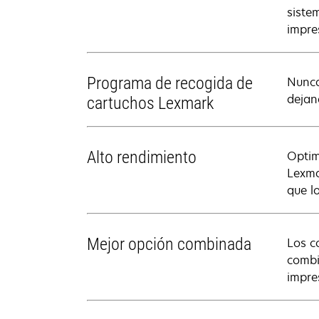
siste
impre
Programa de recogida de
Nunca
dejan
cartuchos Lexmark
Alto rendimiento
Optim
Lexma
que l
Mejor opción combinada
Los c
combi
impre