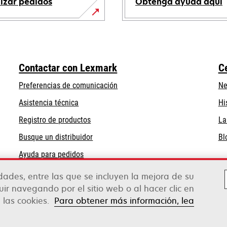
lizar pedidos
Obtenga ayuda aquí
se
abre
en
una
Contactar con Lexmark
C
pestaña
nueva
Preferencias de comunicación
Ne
se
se
Asistencia técnica
Hi
abre
abre
Registro de productos
La
en
en
Busque un distribuidor
Bl
una
una
pestaña
pestaña
Ayuda para pedidos
nueva
nueva
Mayoristas de Lexmark
idades, entre las que se incluyen la mejora de su
guir navegando por el sitio web o al hacer clic en
 las cookies.
Para obtener más información, lea
Legal
Política de privacidad
Términos y cond
erox