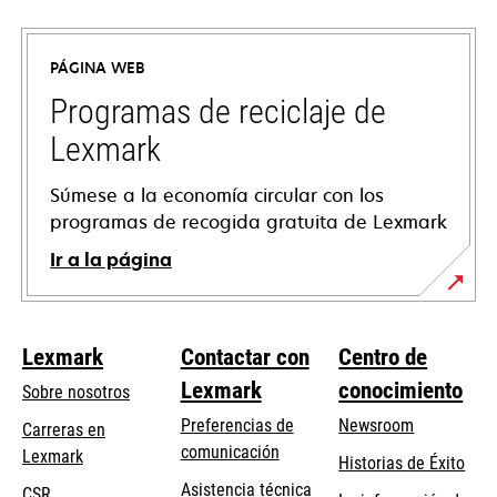
abre
en
PÁGINA WEB
una
pestaña
Programas de reciclaje de
nueva
Lexmark
Súmese a la economía circular con los
programas de recogida gratuita de Lexmark
Ir a la página
Lexmark
Contactar con
Centro de
Lexmark
conocimiento
Sobre nosotros
Preferencias de
Newsroom
Carreras en
comunicación
Lexmark
Historias de Éxito
se
se
Asistencia técnica
CSR