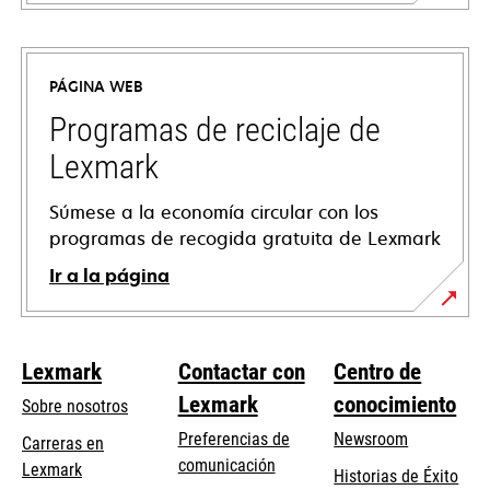
se
abre
en
PÁGINA WEB
una
pestaña
Programas de reciclaje de
nueva
Lexmark
Súmese a la economía circular con los
programas de recogida gratuita de Lexmark
Ir a la página
Lexmark
Contactar con
Centro de
Lexmark
conocimiento
Sobre nosotros
Preferencias de
Newsroom
Carreras en
comunicación
Lexmark
Historias de Éxito