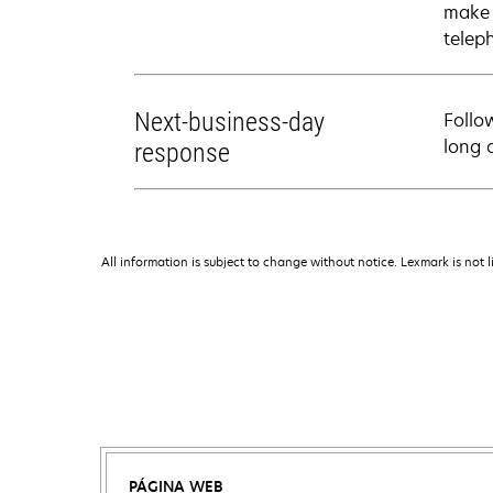
make 
telep
Next-business-day
Follo
long 
response
All information is subject to change without notice. Lexmark is not l
PÁGINA WEB