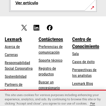
Ver artículo
opens
in
a
new
tab
Lexmark
Contáctenos
Centro de
Conocimiento
Acerca de
Preferencias de
comunicación
Sala
Carreras
opens
Soporte técnico
Casos de éxito
Responsabilidad
in
opens
Social Corporativa
Registro de
Perspectivas de
a
in
productos
los analistas
Sostenibilidad
new
a
Buscar un
tab
Lexmark Blog
Partners de
new
concesionario
Lexmark
tab
This site uses cookies for various purposes including enhancing your
experience, analytics, and ads. By continuing to browse this site or by
clicking "Accept and close", you agree to our use of cookies.
For
Lexmark International, Inc., una empresa de Xerox