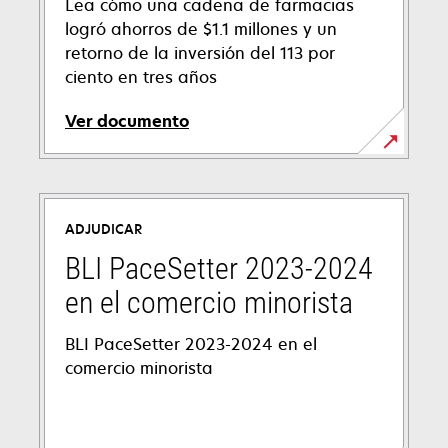
Lea cómo una cadena de farmacias
logró ahorros de $1.1 millones y un
retorno de la inversión del 113 por
ciento en tres años
Ver documento
opens
in
a
ADJUDICAR
new
tab
BLI PaceSetter 2023-2024
en el comercio minorista
BLI PaceSetter 2023-2024 en el
comercio minorista