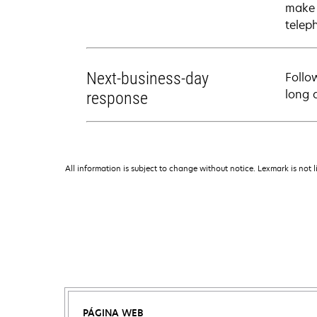
make 
telep
Next-business-day
Follo
long 
response
All information is subject to change without notice. Lexmark is not l
PÁGINA WEB