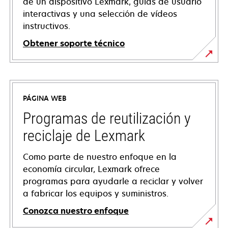
de un dispositivo Lexmark, guías de usuario
interactivas y una selección de vídeos
instructivos.
Obtener soporte técnico
opens
in
a
PÁGINA WEB
new
tab
Programas de reutilización y
reciclaje de Lexmark
Como parte de nuestro enfoque en la
economía circular, Lexmark ofrece
programas para ayudarle a reciclar y volver
a fabricar los equipos y suministros.
Conozca nuestro enfoque