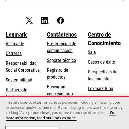
Lexmark
Contáctenos
Centro de
Conocimiento
Acerca de
Preferencias de
comunicación
Sala
Carreras
opens
Soporte técnico
Casos de éxito
Responsabilidad
in
opens
Social Corporativa
Registro de
Perspectivas de
a
in
productos
los analistas
Sostenibilidad
new
a
Buscar un
tab
Lexmark Blog
Partners de
new
concesionario
Lexmark
tab
This site uses cookies for various purposes including enhancing your
experience, analytics, and ads. By continuing to browse this site or by
clicking "Accept and close", you agree to our use of cookies.
For
Lexmark International, Inc., una empresa de Xerox
more information, read our Cookies page.
©2026 Todos los derechos reservados.