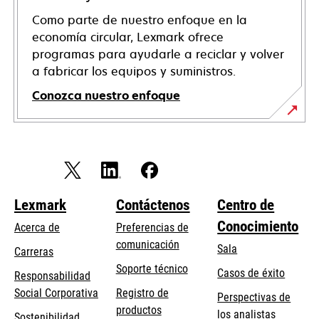
Como parte de nuestro enfoque en la
economía circular, Lexmark ofrece
programas para ayudarle a reciclar y volver
a fabricar los equipos y suministros.
Conozca nuestro enfoque
Lexmark
Contáctenos
Centro de
Conocimiento
Acerca de
Preferencias de
comunicación
Sala
Carreras
opens
Soporte técnico
Casos de éxito
Responsabilidad
in
opens
Social Corporativa
Registro de
Perspectivas de
a
in
productos
los analistas
Sostenibilidad