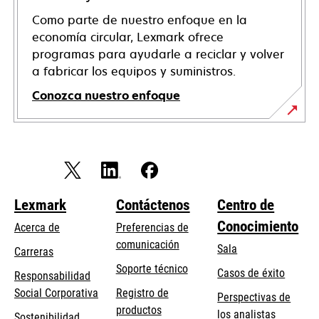
Como parte de nuestro enfoque en la
economía circular, Lexmark ofrece
programas para ayudarle a reciclar y volver
a fabricar los equipos y suministros.
Conozca nuestro enfoque
Lexmark
Contáctenos
Centro de
Conocimiento
Acerca de
Preferencias de
comunicación
Sala
Carreras
opens
Soporte técnico
Casos de éxito
Responsabilidad
in
opens
Social Corporativa
Registro de
Perspectivas de
a
in
productos
los analistas
Sostenibilidad