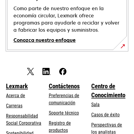
Como parte de nuestro enfoque en la
economía circular, Lexmark ofrece
programas para ayudarle a reciclar y volver
a fabricar los equipos y suministros.
Conozca nuestro enfoque
Lexmark
Contáctenos
Centro de
Conocimiento
Acerca de
Preferencias de
comunicación
Sala
Carreras
opens
Soporte técnico
Casos de éxito
Responsabilidad
in
opens
Social Corporativa
Registro de
Perspectivas de
a
in
productos
los analistas
Sostenibilidad