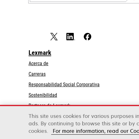
Lexmark
Acerca de
Carreras
opens
Responsabilidad Social Corporativa
in
Sostenibilidad
a
Partners de Lexmark
new
tab
This site uses cookies for various purposes 
ads. By continuing to browse this site or by 
Lexmark International, Inc., una empresa de Xe
©2026 Todos los derechos reservados.
cookies.
For more information, read our Co