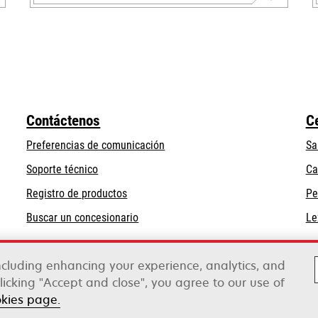
opens
in
a
new
tab
Contáctenos
C
Preferencias de comunicación
Sa
opens
Soporte técnico
Ca
in
Registro de productos
Pe
a
Buscar un concesionario
Le
new
tab
including enhancing your experience, analytics, and
clicking "Accept and close", you agree to our use of
rox
okies page.