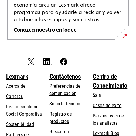
economía circular, Lexmark ofrece
programas para ayudarle a reciclar y volver
a fabricar los equipos y suministros.
Conozca nuestro enfoque
Lexmark
Contáctenos
Centro de
Conocimiento
Acerca de
Preferencias de
comunicación
Sala
Carreras
opens
Soporte técnico
Casos de éxito
Responsabilidad
in
opens
Social Corporativa
Registro de
Perspectivas de
a
in
productos
los analistas
Sostenibilidad
new
a
Buscar un
tab
Lexmark Blog
Partners de
new