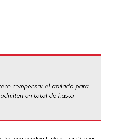
ofrece compensar el apilado para
 admiten un total de hasta
edas, una bandeja triple para 520 hojas