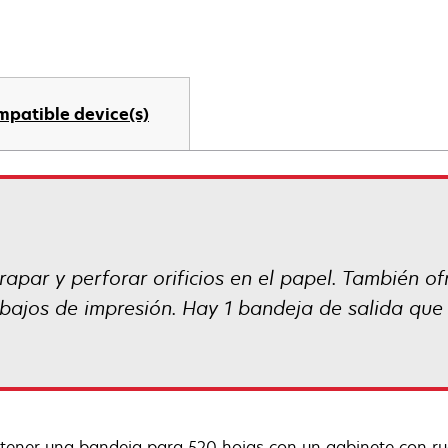
mpatible device(s)
rapar y perforar orificios en el papel. También 
abajos de impresión. Hay 1 bandeja de salida que
tener una bandeja para 520 hojas con un gabinete con ru