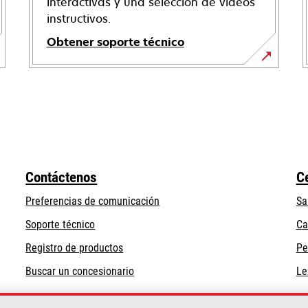
interactivas y una selección de vídeos
instructivos.
Obtener soporte técnico
opens
in
a
new
tab
Contáctenos
C
Preferencias de comunicación
Sa
opens
Soporte técnico
Ca
in
Registro de productos
Pe
a
Buscar un concesionario
Le
new
tab