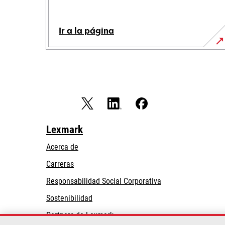
Ir a la página
Lexmark
Acerca de
Carreras
opens
Responsabilidad Social Corporativa
in
Sostenibilidad
a
Partners de Lexmark
new