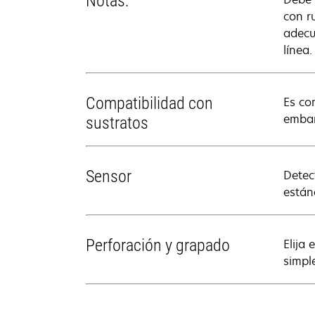
Notas:
con r
adecu
línea.
Compatibilidad con
Es co
embar
sustratos
Sensor
Detec
están
Perforación y grapado
Elija
simpl