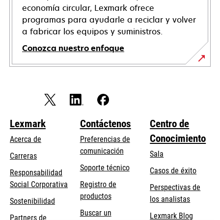
economía circular, Lexmark ofrece
programas para ayudarle a reciclar y volver
a fabricar los equipos y suministros.
Conozca nuestro enfoque
Lexmark
Contáctenos
Centro de
Conocimiento
Acerca de
Preferencias de
comunicación
Sala
Carreras
opens
Soporte técnico
Casos de éxito
Responsabilidad
in
opens
Social Corporativa
Registro de
Perspectivas de
a
in
productos
los analistas
Sostenibilidad
new
a
Buscar un
tab
Lexmark Blog
Partners de
new