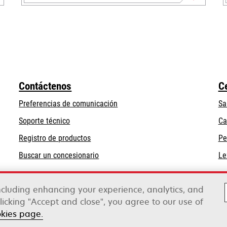
opens
in
a
new
tab
Contáctenos
C
Preferencias de comunicación
Sa
opens
Soporte técnico
Ca
in
Registro de productos
Pe
a
Buscar un concesionario
Le
new
tab
including enhancing your experience, analytics, and
clicking "Accept and close", you agree to our use of
rox
okies page.