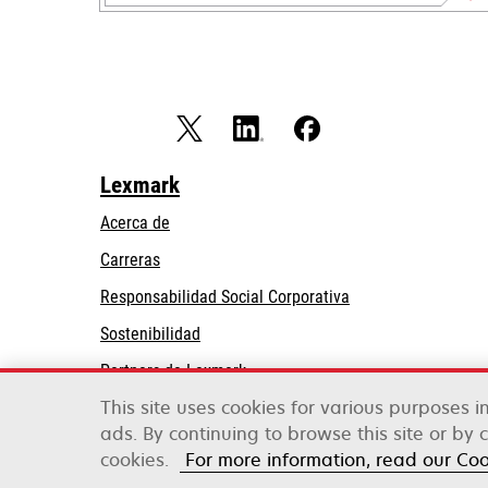
Lexmark
Acerca de
Carreras
opens
Responsabilidad Social Corporativa
in
Sostenibilidad
a
Partners de Lexmark
new
tab
This site uses cookies for various purposes 
ads. By continuing to browse this site or by 
Lexmark International, Inc., una empresa de Xe
©2026 Todos los derechos reservados.
cookies.
For more information, read our Co