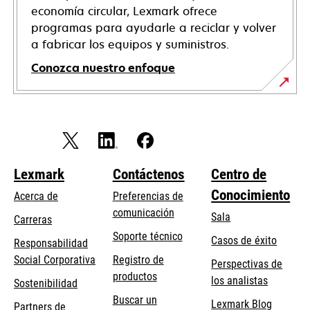
economía circular, Lexmark ofrece
programas para ayudarle a reciclar y volver
a fabricar los equipos y suministros.
Conozca nuestro enfoque
Lexmark
Contáctenos
Centro de
Conocimiento
Acerca de
Preferencias de
comunicación
Sala
Carreras
opens
Soporte técnico
Casos de éxito
Responsabilidad
in
opens
Social Corporativa
Registro de
Perspectivas de
a
in
productos
los analistas
Sostenibilidad
new
a
Buscar un
tab
Lexmark Blog
Partners de
new