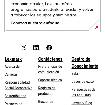
economía circular, Lexmark ofrece
programas para ayudarle a reciclar y volver
a fabricar los equipos y suministros.
Conozca nuestro enfoque
Lexmark
Contáctenos
Centro de
Conocimiento
Acerca de
Preferencias de
comunicación
Sala
Carreras
opens
Soporte técnico
Casos de éxito
Responsabilidad
in
opens
Social Corporativa
Registro de
Perspectivas de
a
in
productos
los analistas
Sostenibilidad
new
a
Buscar un
tab
Lexmark Blog
Partners de
new