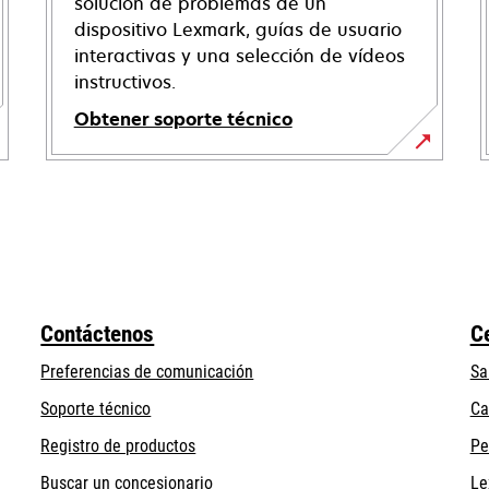
solución de problemas de un
dispositivo Lexmark, guías de usuario
interactivas y una selección de vídeos
instructivos.
Obtener soporte técnico
opens
in
a
new
tab
Contáctenos
C
Preferencias de comunicación
Sa
opens
Soporte técnico
Ca
in
Registro de productos
Pe
a
Buscar un concesionario
Le
new