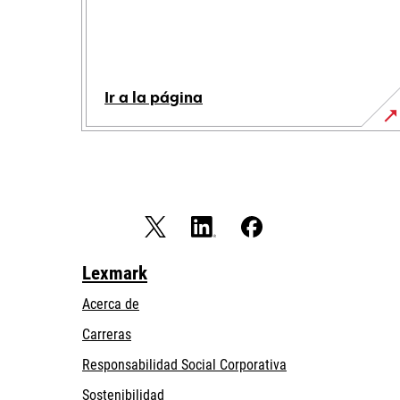
Ir a la página
Lexmark
Acerca de
Carreras
opens
Responsabilidad Social Corporativa
in
Sostenibilidad