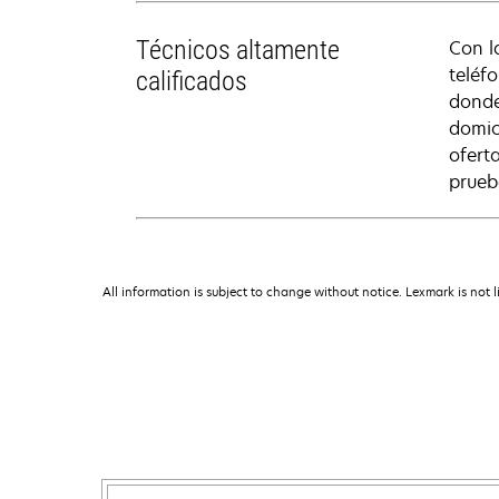
Técnicos altamente
Con l
teléf
calificados
donde
domic
ofert
prueb
All information is subject to change without notice. Lexmark is not l