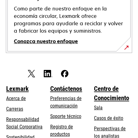
Como parte de nuestro enfoque en la
economía circular, Lexmark ofrece
programas para ayudarle a reciclar y volver
a fabricar los equipos y suministros.
Conozca nuestro enfoque
Lexmark
Contáctenos
Centro de
Conocimiento
Acerca de
Preferencias de
comunicación
Sala
Carreras
opens
Soporte técnico
Casos de éxito
Responsabilidad
in
opens
Social Corporativa
Registro de
Perspectivas de
a
in
productos
los analistas
Sostenibilidad