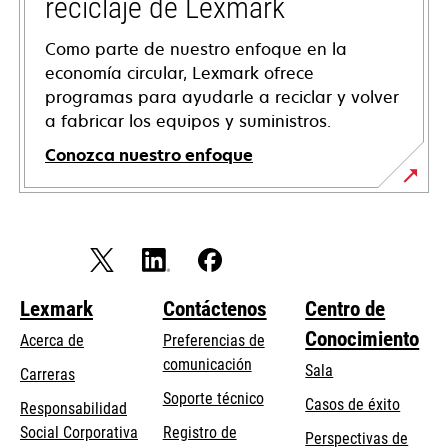
reciclaje de Lexmark
Como parte de nuestro enfoque en la
economía circular, Lexmark ofrece
programas para ayudarle a reciclar y volver
a fabricar los equipos y suministros.
Conozca nuestro enfoque
Lexmark
Contáctenos
Centro de
Conocimiento
Acerca de
Preferencias de
comunicación
Sala
Carreras
opens
Soporte técnico
Casos de éxito
Responsabilidad
in
opens
Social Corporativa
Registro de
Perspectivas de
a