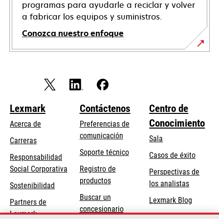
programas para ayudarle a reciclar y volver
a fabricar los equipos y suministros.
Conozca nuestro enfoque
Lexmark
Contáctenos
Centro de
Conocimiento
Acerca de
Preferencias de
comunicación
Sala
Carreras
opens
Soporte técnico
Casos de éxito
Responsabilidad
in
opens
Social Corporativa
Registro de
Perspectivas de
a
in
productos
los analistas
Sostenibilidad
new
a
Buscar un
tab
Lexmark Blog
Partners de
new
concesionario
Lexmark
tab