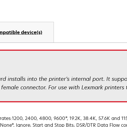
mpatible device(s)
d installs into the printer's internal port. It sup
l female connector. For use with Lexmark printers 
rates:1200, 2400, 4800, 9600*, 19.2K, 38.4K, 57.6K and 115.2
 None*, Ignore; Start and Stop Bits; DSR/DTR Data Flow co