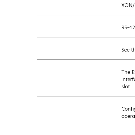
XON/X
RS-42
See t
The R
inter
slot.
Confi
opera