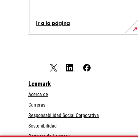
Ir a la página
Lexmark
Acerca de
Carreras
opens
Responsabilidad Social Corporativa
in
Sostenibilidad
a
Partners de Lexmark
new