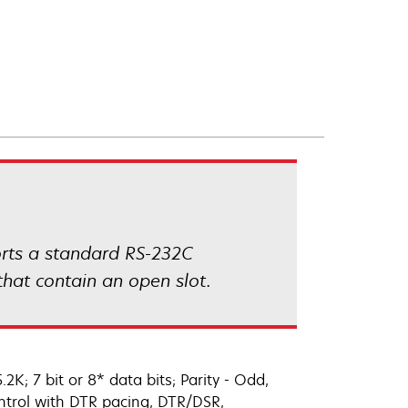
ports a standard RS-232C
that contain an open slot.
K; 7 bit or 8* data bits; Parity - Odd,
ntrol with DTR pacing, DTR/DSR,