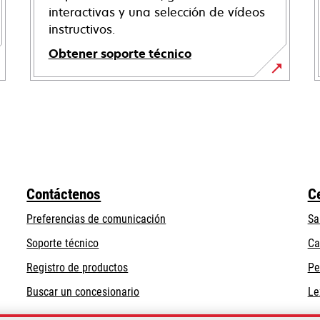
interactivas y una selección de vídeos
instructivos.
Obtener soporte técnico
opens
in
a
new
tab
Contáctenos
C
Preferencias de comunicación
Sa
opens
Soporte técnico
Ca
in
Registro de productos
Pe
a
Buscar un concesionario
Le
new
tab