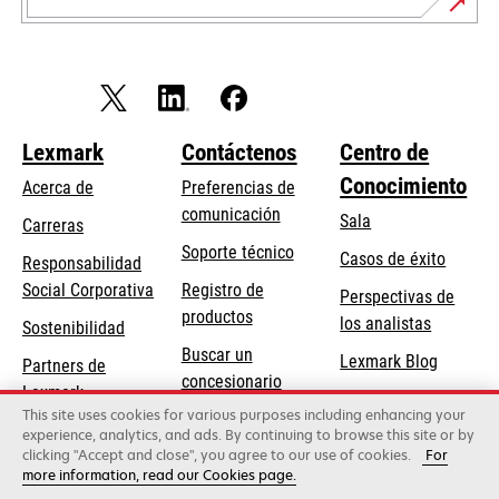
Lexmark
Contáctenos
Centro de
Conocimiento
Acerca de
Preferencias de
comunicación
Sala
Carreras
opens
Soporte técnico
Casos de éxito
Responsabilidad
in
opens
Social Corporativa
Registro de
Perspectivas de
a
in
productos
los analistas
Sostenibilidad
new
a
Buscar un
tab
Lexmark Blog
Partners de
new
concesionario
Lexmark
tab
This site uses cookies for various purposes including enhancing your
experience, analytics, and ads. By continuing to browse this site or by
clicking "Accept and close", you agree to our use of cookies.
For
Lexmark International, Inc., una empresa de Xerox
more information, read our Cookies page.
©2026 Todos los derechos reservados.