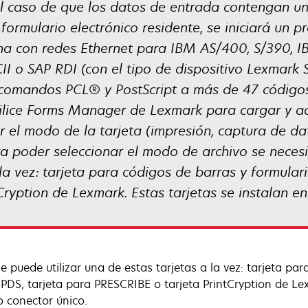
l caso de que los datos de entrada contengan un
formulario electrónico residente, se iniciará un 
ona con redes Ethernet para IBM AS/400, S/390, I
SCII o SAP RDI (con el tipo de dispositivo Lexmar
 comandos PCL® y PostScript a más de 47 códigos
ilice Forms Manager de Lexmark para cargar y ad
r el modo de la tarjeta (impresión, captura de da
ra poder seleccionar el modo de archivo se neces
 la vez: tarjeta para códigos de barras y formulari
ryption de Lexmark. Estas tarjetas se instalan en
e puede utilizar una de estas tarjetas a la vez: tarjeta par
IPDS, tarjeta para PRESCRIBE o tarjeta PrintCryption de Lex
 conector único.