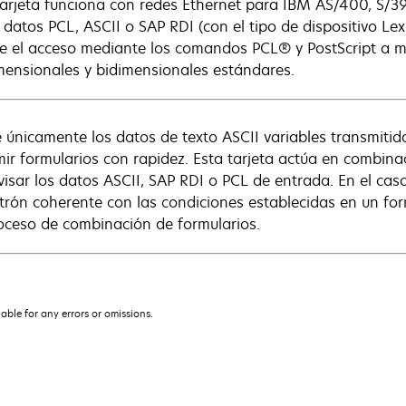
tarjeta funciona con redes Ethernet para IBM AS/400, S/390
ce datos PCL, ASCII o SAP RDI (con el tipo de dispositivo 
e el acceso mediante los comandos PCL® y PostScript a m
mensionales y bidimensionales estándares.
ce únicamente los datos de texto ASCII variables transmitid
mir formularios con rapidez. Esta tarjeta actúa en combina
visar los datos ASCII, SAP RDI o PCL de entrada. En el ca
trón coherente con las condiciones establecidas en un formu
oceso de combinación de formularios.
iable for any errors or omissions.