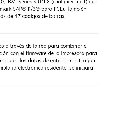
, IBM iSeries y UNIX (cualquier host) que
Lexmark SAP® R/3® para PCL). También,
ás de 47 códigos de barras
os a través de la red para combinar e
ción con el firmware de la impresora para
so de que los datos de entrada contengan
lario electrónico residente, se iniciará