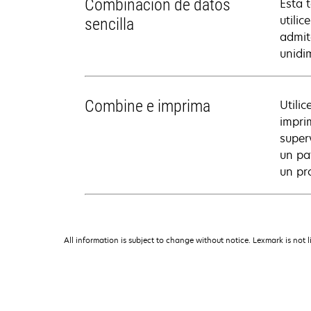
Combinación de datos
Esta 
utili
sencilla
admit
unidi
Combine e imprima
Utili
impri
super
un pa
un pr
All information is subject to change without notice. Lexmark is not l