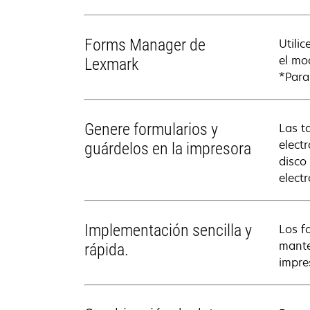
Forms Manager de
Utili
el mo
Lexmark
*Para
Genere formularios y
Las t
elect
guárdelos en la impresora
disco
elect
Implementación sencilla y
Los f
mante
rápida.
impre