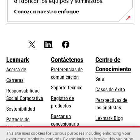
a fabricar los equipos y suministros.
Conozca nuestro enfoque
Lexmark
Contáctenos
Centro de
Conocimiento
Acerca de
Preferencias de
comunicación
Sala
Carreras
opens
Soporte técnico
Casos de éxito
Responsabilidad
in
opens
Social Corporativa
Registro de
Perspectivas de
a
in
productos
los analistas
Sostenibilidad
new
a
Buscar un
tab
Lexmark Blog
Partners de
new
concesionario
Lexmark
tab
This site uses cookies for various purposes including enhancing your
experience, analytics, and ads. By continuing to browse this site or by