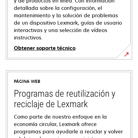
y de productos en línea. Con información
detallada sobre la configuración, el
mantenimiento y la solución de problemas
de un dispositivo Lexmark, guías de usuario
interactivas y una selección de vídeos
instructivos.
Obtener soporte técnico
opens
in
a
PÁGINA WEB
new
tab
Programas de reutilización y
reciclaje de Lexmark
Como parte de nuestro enfoque en la
economía circular, Lexmark ofrece
programas para ayudarle a reciclar y volver