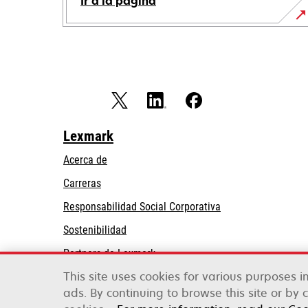
Ir a la página
Lexmark
Acerca de
Carreras
opens
Responsabilidad Social Corporativa
in
Sostenibilidad
a
Partners de Lexmark
new
tab
This site uses cookies for various purposes 
ads. By continuing to browse this site or by 
Lexmark International, Inc., una empresa de Xe
©2026 Todos los derechos reservados.