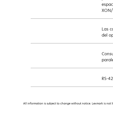
espac
XON/X
Las c
del o
Consu
parale
RS-42
All information is subject to change without notice. Lexmark is not l