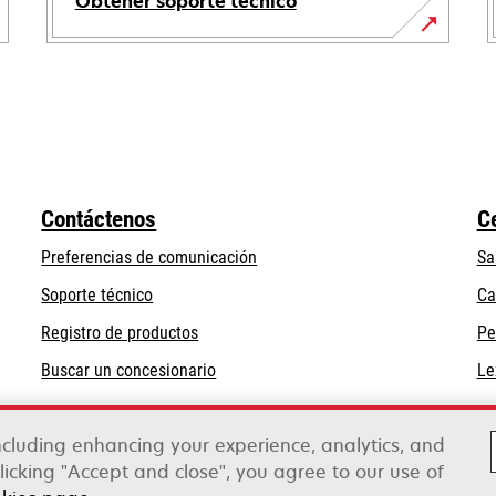
Obtener soporte técnico
opens
in
a
new
tab
Contáctenos
C
Preferencias de comunicación
Sa
opens
Soporte técnico
Ca
in
Registro de productos
Pe
a
Buscar un concesionario
Le
new
tab
including enhancing your experience, analytics, and
clicking "Accept and close", you agree to our use of
rox