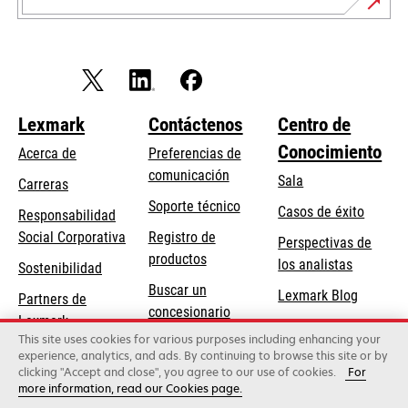
Lexmark
Contáctenos
Centro de
Conocimiento
Acerca de
Preferencias de
comunicación
Sala
Carreras
opens
Soporte técnico
Casos de éxito
Responsabilidad
in
opens
Social Corporativa
Registro de
Perspectivas de
a
in
productos
los analistas
Sostenibilidad
new
a
Buscar un
tab
Lexmark Blog
Partners de
new
concesionario
Lexmark
tab
This site uses cookies for various purposes including enhancing your
experience, analytics, and ads. By continuing to browse this site or by
clicking "Accept and close", you agree to our use of cookies.
For
Lexmark International, Inc., una empresa de Xerox
more information, read our Cookies page.
©2026 Todos los derechos reservados.