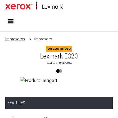
Inicio
Impresoras
impresora
DISCONTINUED
Lexmark E320
Part no.: 08A0104
FEATURES