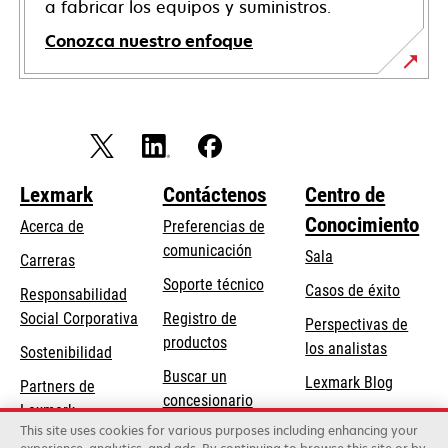
a fabricar los equipos y suministros.
Conozca nuestro enfoque
Lexmark
Contáctenos
Centro de
Conocimiento
Acerca de
Preferencias de
comunicación
Sala
Carreras
opens
Soporte técnico
Casos de éxito
Responsabilidad
in
opens
Social Corporativa
Registro de
Perspectivas de
a
in
productos
los analistas
Sostenibilidad
new
a
Buscar un
tab
Lexmark Blog
Partners de
new
concesionario
Lexmark
tab
This site uses cookies for various purposes including enhancing your