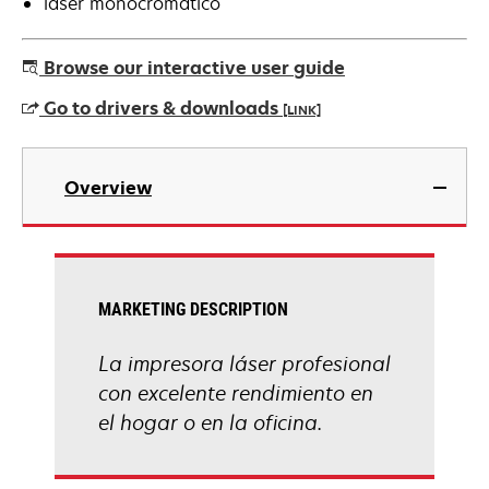
láser monocromático
Browse our interactive user guide
Go to drivers & downloads
[LINK]
opens
in
Overview
a
new
tab
MARKETING DESCRIPTION
La impresora láser profesional
con excelente rendimiento en
el hogar o en la oficina.