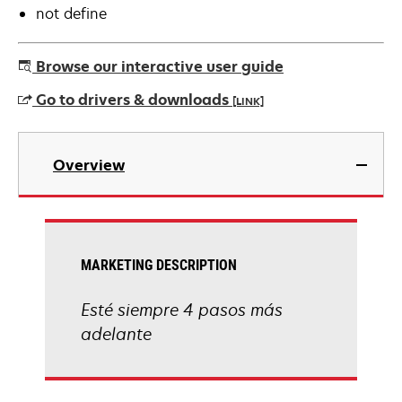
not define
Browse our interactive user guide
Go to drivers & downloads
[LINK]
opens
in
Overview
a
new
tab
MARKETING DESCRIPTION
Esté siempre 4 pasos más
adelante