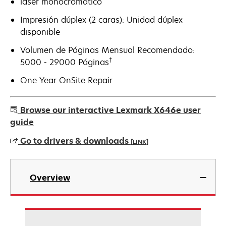
láser monocromático
Impresión dúplex (2 caras): Unidad dúplex
disponible
Volumen de Páginas Mensual Recomendado:
†
5000 - 29000 Páginas
One Year OnSite Repair
Browse our interactive Lexmark X646e user
guide
Go to drivers & downloads
[LINK]
opens
in
Overview
a
new
tab