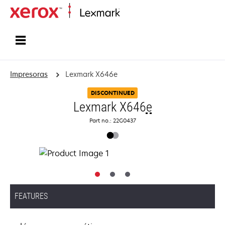
Inicio
Impresoras
Lexmark X646e
DISCONTINUED
Lexmark X646
e
Part no.: 22G0437
FEATURES